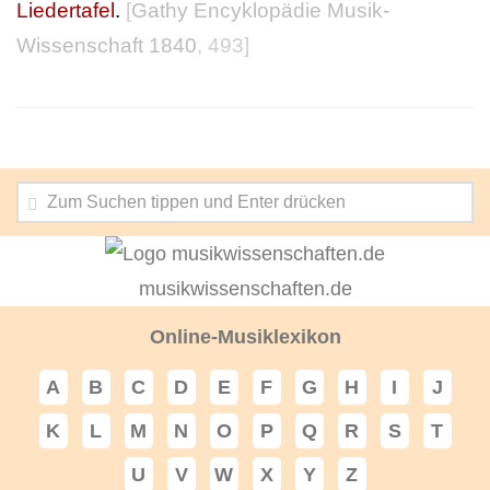
Liedertafel
.
[
Gathy Encyklopädie Musik-
Wissenschaft 1840
, 493]
musikwissenschaften.de
Online-Musiklexikon
A
B
C
D
E
F
G
H
I
J
K
L
M
N
O
P
Q
R
S
T
U
V
W
X
Y
Z