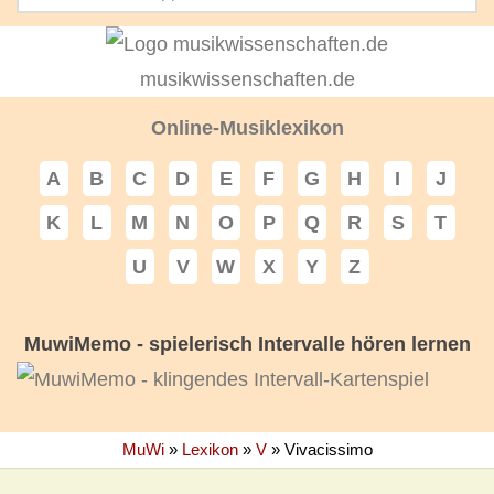
musikwissenschaften.de
Online-Musiklexikon
A
B
C
D
E
F
G
H
I
J
K
L
M
N
O
P
Q
R
S
T
U
V
W
X
Y
Z
MuwiMemo - spielerisch Intervalle hören lernen
MuWi
»
Lexikon
»
V
»
Vivacissimo