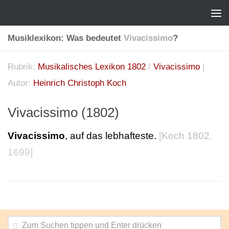
Musiklexikon: Was bedeutet
Vivacissimo
?
Rubrik:
Musikalisches Lexikon 1802
/
Vivacissimo
|
Autor:
Heinrich Christoph Koch
Vivacissimo (1802)
Vivacissimo
, auf das lebhafteste.
[
Koch 1802
,
1699]