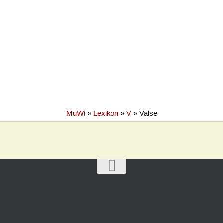
MuWi
»
Lexikon
»
V
»
Valse