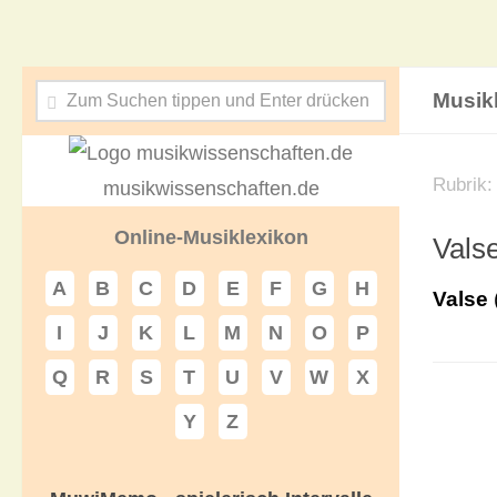
Musik
Rubrik
musikwissenschaften.de
Online-Musiklexikon
Vals
A
B
C
D
E
F
G
H
Valse
I
J
K
L
M
N
O
P
Q
R
S
T
U
V
W
X
Y
Z