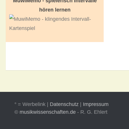
MuwiMemo - spielerisch Intervalle
hören lernen
° = Werbelink |
Datenschutz
|
Impressum
©
musikwissenschaften.de
- R. G. Ehlert