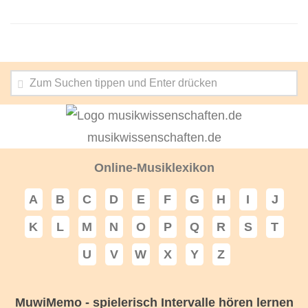
musikwissenschaften.de
Online-Musiklexikon
A
B
C
D
E
F
G
H
I
J
K
L
M
N
O
P
Q
R
S
T
U
V
W
X
Y
Z
MuwiMemo - spielerisch Intervalle hören lernen