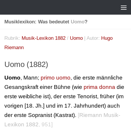
Musiklexikon: Was bedeutet
Uomo
?
Rubrik:
Musik-Lexikon 1882
/
Uomo
| Autor:
Hugo
Riemann
Uomo (1882)
Uomo
, Mann;
primo uomo
, die erste männliche
Gesangskraft einer Bühne (wie
prima donna
die
erste weibliche ist), der erste Tenorist, früher (im
vorigen [18. Jh.] und im 17. Jahrhundert) auch
der erste Sopranist (Kastrat).
[
Riemann Musik-
Lexikon 1882
, 951]