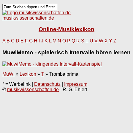
musikwissenschaften.de
Online-Musiklexikon
A
B
C
D
E
F
G
H
I
J
K
L
M
N
O
P
Q
R
S
T
U
V
W
X
Y
Z
MuwiMemo - spielerisch Intervalle hören lernen
MuWi
»
Lexikon
»
T
»
Tromba prima
° = Werbelink |
Datenschutz
|
Impressum
©
musikwissenschaften.de
- R. G. Ehlert