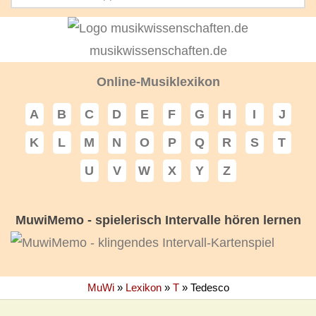
musikwissenschaften.de
Online-Musiklexikon
A
B
C
D
E
F
G
H
I
J
K
L
M
N
O
P
Q
R
S
T
U
V
W
X
Y
Z
MuwiMemo - spielerisch Intervalle hören lernen
MuWi
»
Lexikon
»
T
»
Tedesco