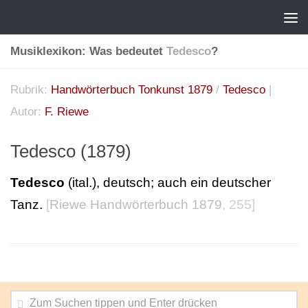
Musiklexikon: Was bedeutet
Tedesco
?
Rubrik:
Handwörterbuch Tonkunst 1879
/
Tedesco
|
Autor:
F. Riewe
Tedesco (1879)
Tedesco
(ital.), deutsch; auch ein deutscher
Tanz.
[
Riewe Handwörterbuch 1879
, 255]