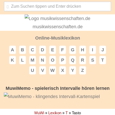
musikwissenschaften.de
Online-Musiklexikon
A
B
C
D
E
F
G
H
I
J
K
L
M
N
O
P
Q
R
S
T
U
V
W
X
Y
Z
MuwiMemo - spielerisch Intervalle hören lernen
MuWi
»
Lexikon
»
T
»
Tasto