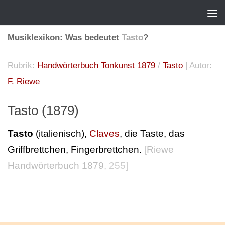
Musiklexikon: Was bedeutet
Tasto
?
Rubrik:
Handwörterbuch Tonkunst 1879
/
Tasto
| Autor:
F. Riewe
Tasto (1879)
Tasto
(italienisch),
Claves
, die Taste, das
Griffbrettchen, Fingerbrettchen.
[
Riewe
Handwörterbuch 1879
, 255]