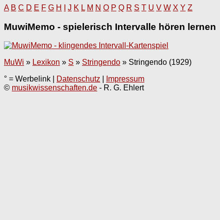
A
B
C
D
E
F
G
H
I
J
K
L
M
N
O
P
Q
R
S
T
U
V
W
X
Y
Z
MuwiMemo - spielerisch Intervalle hören lernen
MuWi
»
Lexikon
»
S
»
Stringendo
»
Stringendo (1929)
° = Werbelink |
Datenschutz
|
Impressum
©
musikwissenschaften.de
- R. G. Ehlert