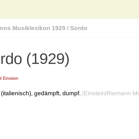
nns Musiklexikon 1929
/
Sordo
rdo (1929)
d Einstein
(italienisch), gedämpft, dumpf.
[
Einstein/Riemann Mu