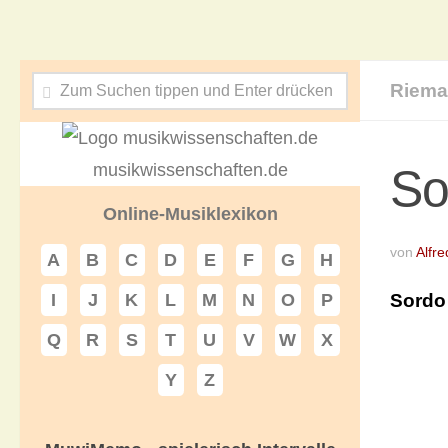
Riema
musikwissenschaften.de
So
Online-Musiklexikon
von
Alfre
A
B
C
D
E
F
G
H
Sordo
I
J
K
L
M
N
O
P
Q
R
S
T
U
V
W
X
Y
Z