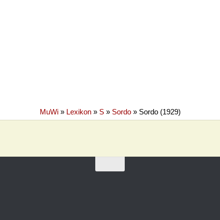
MuWi
»
Lexikon
»
S
»
Sordo
»
Sordo (1929)