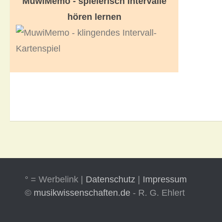
MuwiMemo - spielerisch Intervalle
hören lernen
° = Werbelink |
Datenschutz
|
Impressum
©
musikwissenschaften.de
- R. G. Ehlert