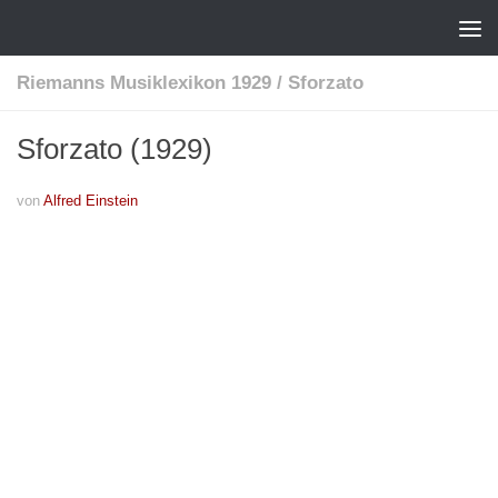
Riemanns Musiklexikon 1929
/
Sforzato
Sforzato (1929)
von
Alfred Einstein