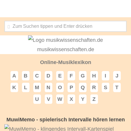
musikwissenschaften.de
Online-Musiklexikon
A
B
C
D
E
F
G
H
I
J
K
L
M
N
O
P
Q
R
S
T
U
V
W
X
Y
Z
MuwiMemo - spielerisch Intervalle hören lernen