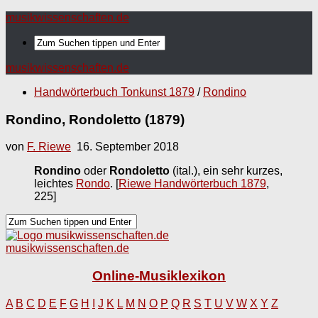
musikwissenschaften.de
musikwissenschaften.de
Handwörterbuch Tonkunst 1879
/
Rondino
Rondino, Rondoletto (1879)
von
F. Riewe
16. September 2018
Rondino
oder
Rondoletto
(ital.), ein sehr kurzes,
leichtes
Rondo
.
[
Riewe Handwörterbuch 1879
,
225]
musikwissenschaften.de
Online-Musiklexikon
A
B
C
D
E
F
G
H
I
J
K
L
M
N
O
P
Q
R
S
T
U
V
W
X
Y
Z