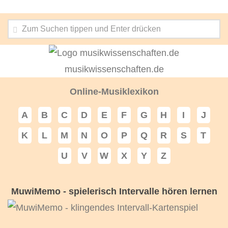
musikwissenschaften.de
Online-Musiklexikon
A
B
C
D
E
F
G
H
I
J
K
L
M
N
O
P
Q
R
S
T
U
V
W
X
Y
Z
MuwiMemo - spielerisch Intervalle hören lernen