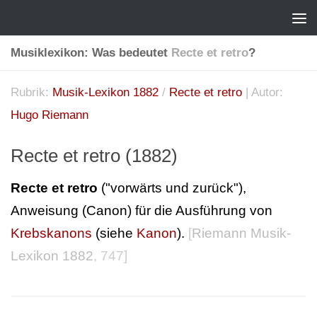
Musiklexikon: Was bedeutet
Recte et retro
?
Rubrik:
Musik-Lexikon 1882
/
Recte et retro
| Autor:
Hugo Riemann
Recte et retro (1882)
Recte et retro
("vorwärts und zurück"),
Anweisung (Canon) für die Ausführung von
Krebskanons
(siehe
Kanon
).
[
Riemann Musik-
Lexikon 1882
, 747]