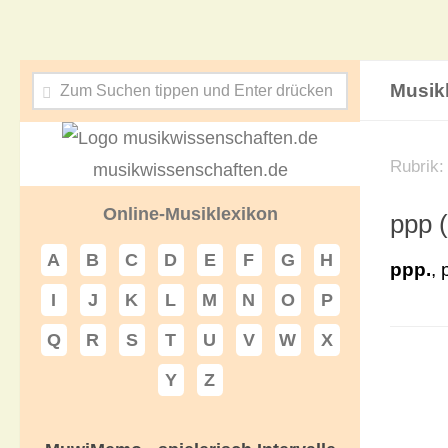
Musik
Rubrik
musikwissenschaften.de
Online-Musiklexikon
ppp 
A
B
C
D
E
F
G
H
ppp.
,
I
J
K
L
M
N
O
P
Q
R
S
T
U
V
W
X
Y
Z