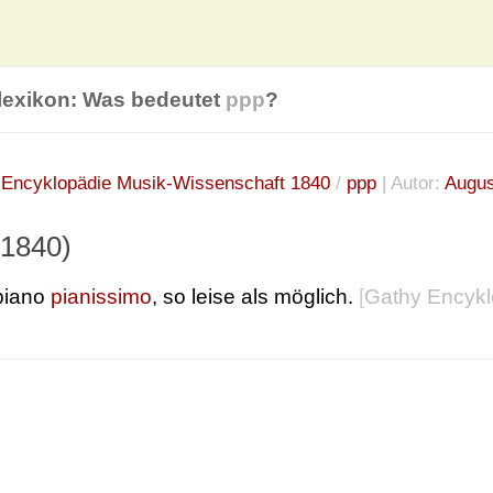
lexikon: Was bedeutet
ppp
?
:
Encyklopädie Musik-Wissenschaft 1840
/
ppp
| Autor:
Augus
(1840)
 piano
pianissimo
, so leise als möglich.
[
Gathy Encykl