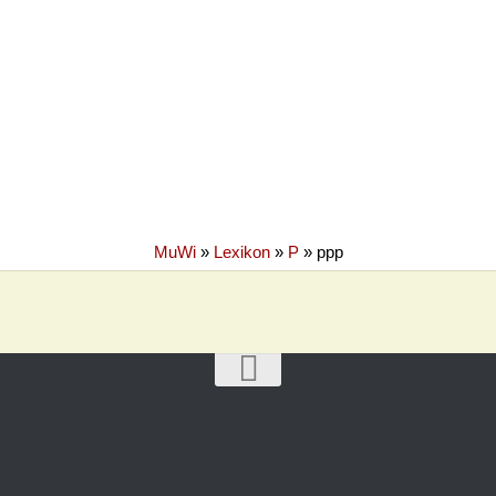
MuWi
»
Lexikon
»
P
»
ppp