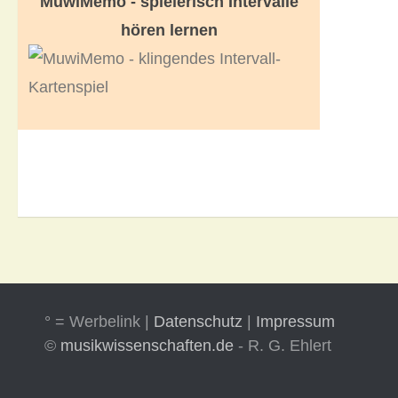
MuwiMemo - spielerisch Intervalle
hören lernen
° = Werbelink |
Datenschutz
|
Impressum
©
musikwissenschaften.de
- R. G. Ehlert