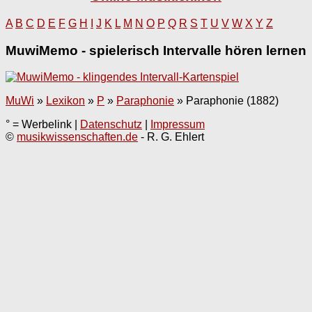
A
B
C
D
E
F
G
H
I
J
K
L
M
N
O
P
Q
R
S
T
U
V
W
X
Y
Z
MuwiMemo - spielerisch Intervalle hören lernen
MuWi
»
Lexikon
»
P
»
Paraphonie
»
Paraphonie (1882)
° = Werbelink |
Datenschutz
|
Impressum
©
musikwissenschaften.de
- R. G. Ehlert