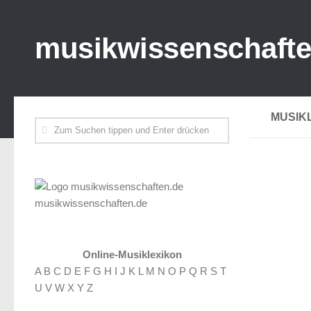
musikwissenschafte
MUSIK
musikwissenschaften.de
Online-Musiklexikon
A
B
C
D
E
F
G
H
I
J
K
L
M
N
O
P
Q
R
S
T
U
V
W
X
Y
Z