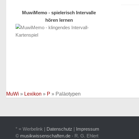
MuwiMemo - spielerisch Intervalle
hören lernen
MuWi
»
Lexikon
»
P
»
Paläotypen
° = Werbelink |
Datenschutz
|
Impressum
©
musikwissenschaften.de
- R. G. Ehlert