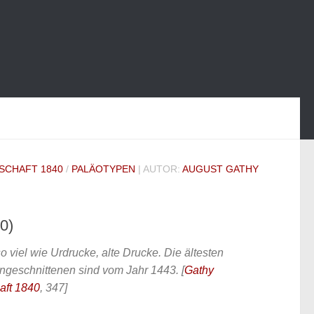
SCHAFT 1840
/
PALÄOTYPEN
| AUTOR:
AUGUST GATHY
0)
so viel wie Urdrucke, alte Drucke. Die ältesten
eingeschnittenen sind vom Jahr 1443.
[
Gathy
aft 1840
, 347]