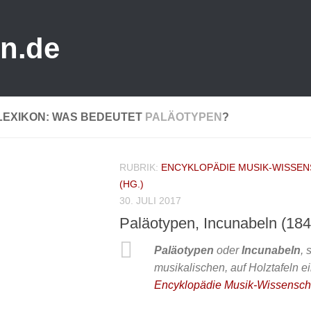
n.de
LEXIKON: WAS BEDEUTET
PALÄOTYPEN
?
RUBRIK:
ENCYKLOPÄDIE MUSIK-WISSEN
(HG.)
30. JULI 2017
Paläotypen, Incunabeln (184
Paläotypen
oder
Incunabeln
, 
musikalischen, auf Holztafeln 
Encyklopädie Musik-Wissensch