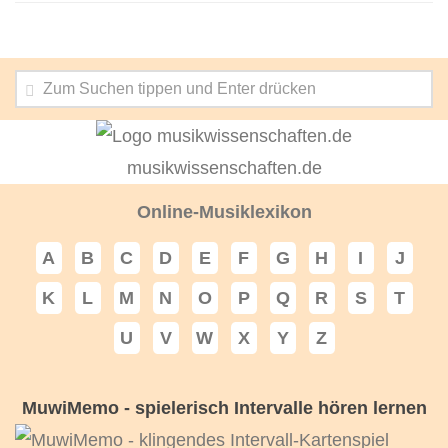
musikwissenschaften.de
Online-Musiklexikon
A
B
C
D
E
F
G
H
I
J
K
L
M
N
O
P
Q
R
S
T
U
V
W
X
Y
Z
MuwiMemo - spielerisch Intervalle hören lernen