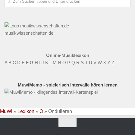
musikwissenschaften.de
Online-Musiklexikon
A
B
C
D
E
F
G
H
I
J
K
L
M
N
O
P
Q
R
S
T
U
V
W
X
Y
Z
MuwiMemo - spielerisch Intervalle hören lernen
MuWi
»
Lexikon
»
O
»
Ondulieren