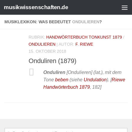
musikwissenschaften.de
MUSIKLEXIKON: WAS BEDEUTET
ONDULIEREN
?
RUBRIK:
HANDWÖRTERBUCH TONKUNST 1879
/
ONDULIEREN
| AUTOR:
F. RIEWE
15. OKTOBER 2018
Onduliren (1879)
Onduliren
[Ondulieren] (lat.), mit dem
Tone
beben
(siehe
Undulation
).
[
Riewe
Handwörterbuch 1879
, 182]