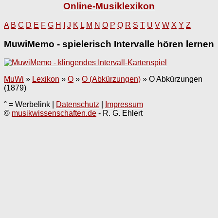
Online-Musiklexikon
A
B
C
D
E
F
G
H
I
J
K
L
M
N
O
P
Q
R
S
T
U
V
W
X
Y
Z
MuwiMemo - spielerisch Intervalle hören lernen
MuWi
»
Lexikon
»
O
»
O (Abkürzungen)
»
O Abkürzungen
(1879)
° = Werbelink |
Datenschutz
|
Impressum
©
musikwissenschaften.de
- R. G. Ehlert