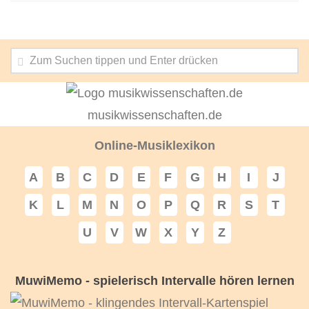
musikwissenschaften.de
Online-Musiklexikon
A
B
C
D
E
F
G
H
I
J
K
L
M
N
O
P
Q
R
S
T
U
V
W
X
Y
Z
MuwiMemo - spielerisch Intervalle hören lernen