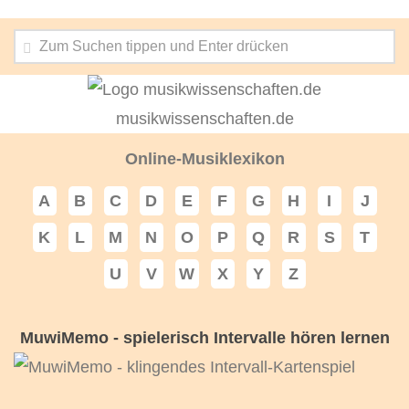
musikwissenschaften.de
Online-Musiklexikon
A
B
C
D
E
F
G
H
I
J
K
L
M
N
O
P
Q
R
S
T
U
V
W
X
Y
Z
MuwiMemo - spielerisch Intervalle hören lernen