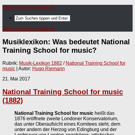
musikwissenschaften.de
musikwissenschaften.de
Musiklexikon: Was bedeutet
National
Training School for music
?
Rubrik:
Musik-Lexikon 1882
/
National Training School for
music
| Autor:
Hugo Riemann
21. Mai 2017
National Training School for music
(1882)
National Training School for music
heißt das
1876 eröffnete zweite Londoner Konservatorium,
das unter Oberaufsicht eines Komitees steht, dem
unter andern der Herzog von Edingburg und der
Lordmayor von London angehören; artistischer