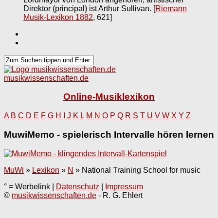
Direktor (principal) ist Arthur Sullivan.
[
Riemann
Musik-Lexikon 1882
, 621]
musikwissenschaften.de
Online-Musiklexikon
A
B
C
D
E
F
G
H
I
J
K
L
M
N
O
P
Q
R
S
T
U
V
W
X
Y
Z
MuwiMemo - spielerisch Intervalle hören lernen
MuWi
»
Lexikon
»
N
»
National Training School for music
° = Werbelink |
Datenschutz
|
Impressum
©
musikwissenschaften.de
- R. G. Ehlert