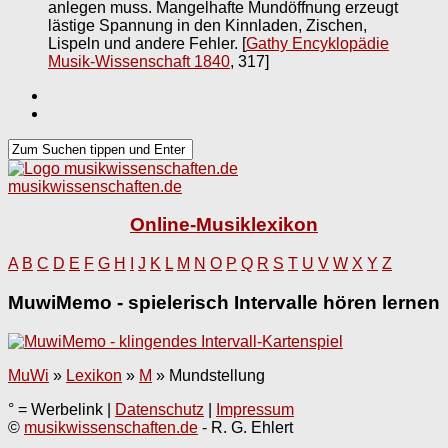
anlegen muss. Mangelhafte Mundöffnung erzeugt
lästige Spannung in den Kinnladen, Zischen,
Lispeln und andere Fehler.
[
Gathy Encyklopädie
Musik-Wissenschaft 1840
, 317]
musikwissenschaften.de
Online-Musiklexikon
A
B
C
D
E
F
G
H
I
J
K
L
M
N
O
P
Q
R
S
T
U
V
W
X
Y
Z
MuwiMemo - spielerisch Intervalle hören lernen
MuWi
»
Lexikon
»
M
»
Mundstellung
° = Werbelink |
Datenschutz
|
Impressum
©
musikwissenschaften.de
- R. G. Ehlert