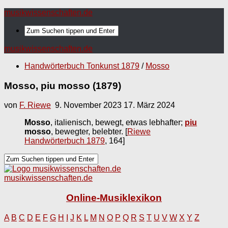
musikwissenschaften.de
musikwissenschaften.de
Handwörterbuch Tonkunst 1879
/
Mosso
Mosso, piu mosso (1879)
von
F. Riewe
9. November 2023
17. März 2024
Mosso
, italienisch, bewegt, etwas lebhafter;
piu
mosso
, bewegter, belebter.
[
Riewe
Handwörterbuch 1879
, 164]
musikwissenschaften.de
Online-Musiklexikon
A
B
C
D
E
F
G
H
I
J
K
L
M
N
O
P
Q
R
S
T
U
V
W
X
Y
Z