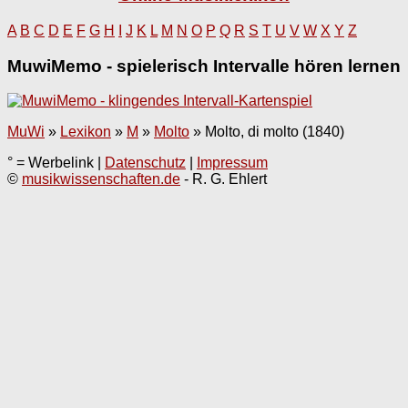
A
B
C
D
E
F
G
H
I
J
K
L
M
N
O
P
Q
R
S
T
U
V
W
X
Y
Z
MuwiMemo - spielerisch Intervalle hören lernen
MuWi
»
Lexikon
»
M
»
Molto
»
Molto, di molto (1840)
° = Werbelink |
Datenschutz
|
Impressum
©
musikwissenschaften.de
- R. G. Ehlert