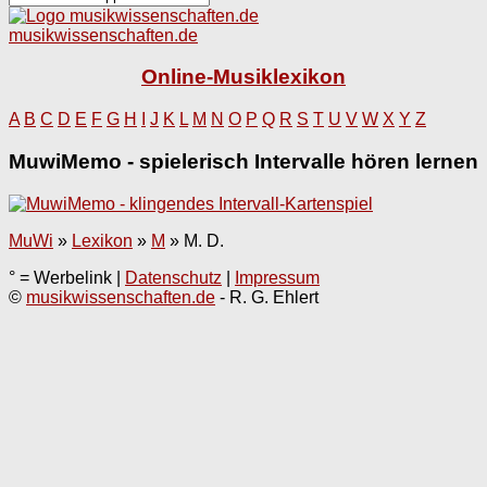
musikwissenschaften.de
Online-Musiklexikon
A
B
C
D
E
F
G
H
I
J
K
L
M
N
O
P
Q
R
S
T
U
V
W
X
Y
Z
MuwiMemo - spielerisch Intervalle hören lernen
MuWi
»
Lexikon
»
M
»
M. D.
° = Werbelink |
Datenschutz
|
Impressum
©
musikwissenschaften.de
- R. G. Ehlert