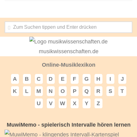
musikwissenschaften.de
Online-Musiklexikon
A
B
C
D
E
F
G
H
I
J
K
L
M
N
O
P
Q
R
S
T
U
V
W
X
Y
Z
MuwiMemo - spielerisch Intervalle hören lernen