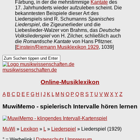
Färbung, in der die mehrstimmige
Kantate
des
17. Jahrhunderts wieder aufzuleben scheint. Die
bekanntesten Beispiele dieser Art des
Liederspiels sind R. Schumanns
Spanisches
Liederspiel
, die Zigeunerlieder und die
Liebeslieder-Walzer von Brahms, das
Deutsche
Volksliederspiel
von H. Zilcher, schließlich auch
die
Romantische Kantate
von Hans Pfitzner.
[
Einstein/Riemann Musiklexikon 1929
, 1039]
musikwissenschaften.de
Online-Musiklexikon
A
B
C
D
E
F
G
H
I
J
K
L
M
N
O
P
Q
R
S
T
U
V
W
X
Y
Z
MuwiMemo - spielerisch Intervalle hören lernen
MuWi
»
Lexikon
»
L
»
Liederspiel
»
Liederspiel (1929)
° = Werbelink |
Datenschutz
|
Impressum