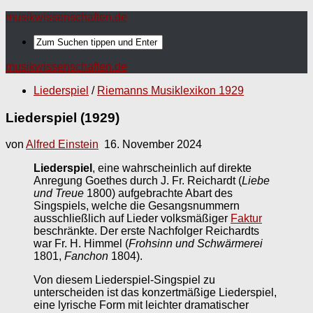
musikwissenschaften.de
musikwissenschaften.de
Liederspiel
/
Riemanns Musiklexikon 1929
Liederspiel (1929)
von
Alfred Einstein
16. November 2024
Liederspiel
, eine wahrscheinlich auf direkte
Anregung Goethes durch J. Fr. Reichardt (
Liebe
und Treue
1800) aufgebrachte Abart des
Singspiels, welche die Gesangsnummern
ausschließlich auf Lieder volksmäßiger
Faktur
beschränkte. Der erste Nachfolger Reichardts
war Fr. H. Himmel (
Frohsinn und Schwärmerei
1801,
Fanchon
1804).
Von diesem Liederspiel-Singspiel zu
unterscheiden ist das konzertmäßige Liederspiel,
eine lyrische Form mit leichter dramatischer