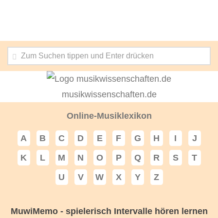
musikwissenschaften.de
Online-Musiklexikon
A
B
C
D
E
F
G
H
I
J
K
L
M
N
O
P
Q
R
S
T
U
V
W
X
Y
Z
MuwiMemo - spielerisch Intervalle hören lernen