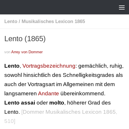
Lento
/
Musikalisches Lexicon 1865
Lento (1865)
von
Arrey von Dommer
Lento
,
Vortragsbezeichnung
: gemächlich, ruhig,
sowohl hinsichtlich des Schnelligkeitsgrades als
auch der Vortragsart im Allgemeinen mit dem
langsameren
Andante
übereinkommend.
Lento assai
oder
molto
, höherer Grad des
Lento.
[
Dommer Musikalisches Lexicon 1865
,
510]