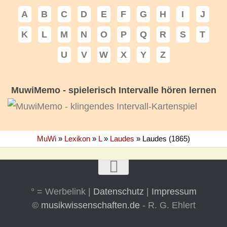
A
B
C
D
E
F
G
H
I
J
K
L
M
N
O
P
Q
R
S
T
U
V
W
X
Y
Z
MuwiMemo - spielerisch Intervalle hören lernen
MuWi
»
Lexikon
»
L
»
Laudes
»
Laudes (1865)
° = Werbelink |
Datenschutz
|
Impressum
©
musikwissenschaften.de
- R. G. Ehlert