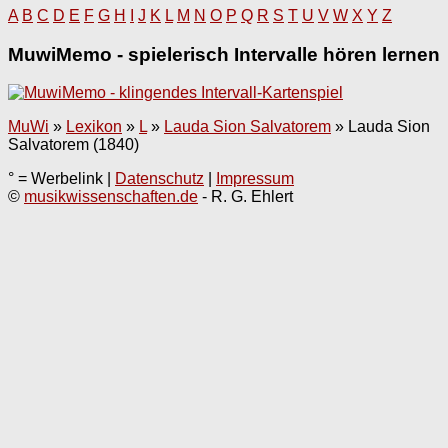
A
B
C
D
E
F
G
H
I
J
K
L
M
N
O
P
Q
R
S
T
U
V
W
X
Y
Z
MuwiMemo - spielerisch Intervalle hören lernen
MuWi
»
Lexikon
»
L
»
Lauda Sion Salvatorem
»
Lauda Sion
Salvatorem (1840)
° = Werbelink |
Datenschutz
|
Impressum
©
musikwissenschaften.de
- R. G. Ehlert