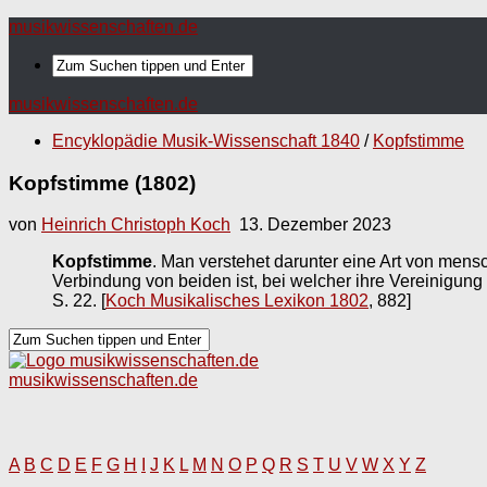
musikwissenschaften.de
musikwissenschaften.de
Encyklopädie Musik-Wissenschaft 1840
/
Kopfstimme
Kopfstimme (1802)
von
Heinrich Christoph Koch
13. Dezember 2023
Kopfstimme
. Man verstehet darunter eine Art von mens
Verbindung von beiden ist, bei welcher ihre Vereinigung 
S. 22.
[
Koch Musikalisches Lexikon 1802
, 882]
musikwissenschaften.de
A
B
C
D
E
F
G
H
I
J
K
L
M
N
O
P
Q
R
S
T
U
V
W
X
Y
Z