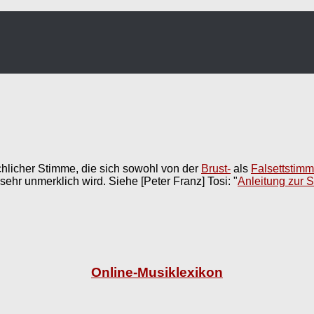
chlicher Stimme, die sich sowohl von der
Brust-
als
Falsettstim
sehr unmerklich wird. Siehe [Peter Franz] Tosi: "
Anleitung zur 
Online-Musiklexikon