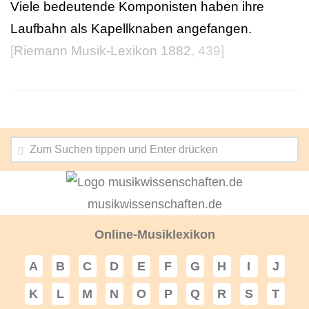
Viele bedeutende Komponisten haben ihre
Laufbahn als Kapellknaben angefangen.
[
Riemann Musik-Lexikon 1882
, 439]
musikwissenschaften.de
Online-Musiklexikon
A
B
C
D
E
F
G
H
I
J
K
L
M
N
O
P
Q
R
S
T