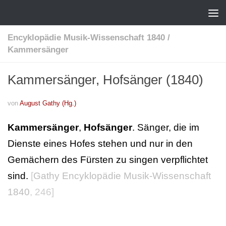
Encyklopädie Musik-Wissenschaft 1840
/
Kammersänger
Kammersänger, Hofsänger (1840)
von
August Gathy (Hg.)
Kammersänger
,
Hofsänger
. Sänger, die im
Dienste eines Hofes stehen und nur in den
Gemächern des Fürsten zu singen verpflichtet
sind.
[
Gathy Encyklopädie Musik-Wissenschaft
1840
, 246]