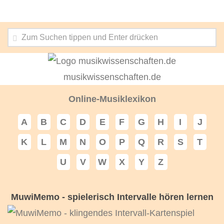
musikwissenschaften.de
Online-Musiklexikon
A
B
C
D
E
F
G
H
I
J
K
L
M
N
O
P
Q
R
S
T
U
V
W
X
Y
Z
MuwiMemo - spielerisch Intervalle hören lernen