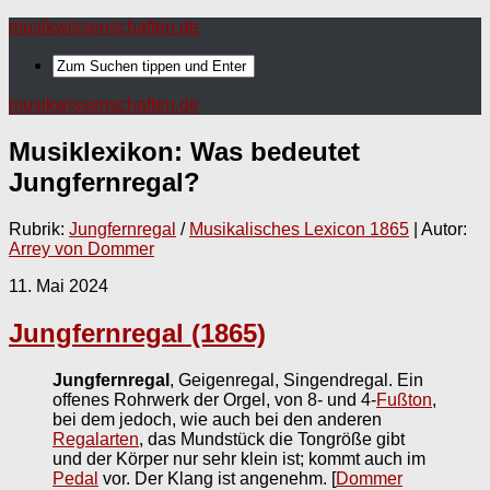
musikwissenschaften.de
musikwissenschaften.de
Musiklexikon: Was bedeutet
Jungfernregal
?
Rubrik:
Jungfernregal
/
Musikalisches Lexicon 1865
| Autor:
Arrey von Dommer
11. Mai 2024
Jungfernregal (1865)
Jungfernregal
, Geigenregal, Singendregal. Ein
offenes Rohrwerk der Orgel, von 8- und 4-
Fußton
,
bei dem jedoch, wie auch bei den anderen
Regalarten
, das Mundstück die Tongröße gibt
und der Körper nur sehr klein ist; kommt auch im
Pedal
vor. Der Klang ist angenehm.
[
Dommer