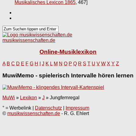
Musikalisches Lexicon 1865
, 467]
musikwissenschaften.de
Online-Musiklexikon
A
B
C
D
E
F
G
H
I
J
K
L
M
N
O
P
Q
R
S
T
U
V
W
X
Y
Z
MuwiMemo - spielerisch Intervalle hören lernen
MuWi
»
Lexikon
»
J
»
Jungfernregal
° = Werbelink |
Datenschutz
|
Impressum
©
musikwissenschaften.de
- R. G. Ehlert