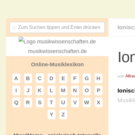
Ionisc
musikwissenschaften.de
Io
Online-Musiklexikon
von
Alfre
A
B
C
D
E
F
G
H
Ionisc
I
J
K
L
M
N
O
P
Musikl
Q
R
S
T
U
V
W
X
Y
Z