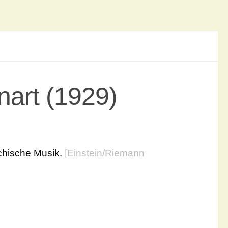
nart (1929)
chische Musik.
[
Einstein/Riemann