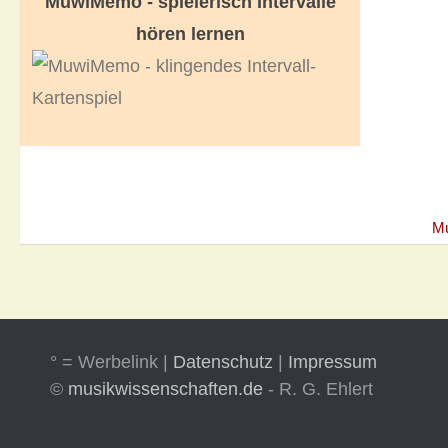
MuwiMemo - spielerisch Intervalle
hören lernen
M
° = Werbelink |
Datenschutz
|
Impressum
©
musikwissenschaften.de
- R. G. Ehlert