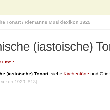
he Tonart
/
Riemanns Musiklexikon 1929
nische (iastoische) To
d Einstein
he (iastoische) Tonart
, siehe
Kirchentöne
und Grie
exikon 1929
, 813]