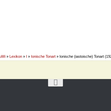
uWi
»
Lexikon
»
I
»
Ionische Tonart
»
Ionische (iastoische) Tonart (19