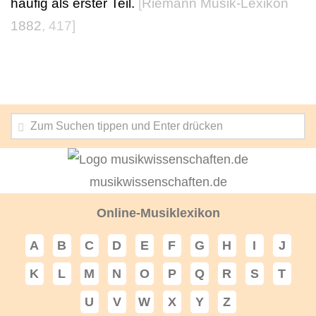
häufig als erster Teil.
[
Riemann Musik-Lexikon
1882
, 417]
musikwissenschaften.de
Online-Musiklexikon
A
B
C
D
E
F
G
H
I
J
K
L
M
N
O
P
Q
R
S
T
U
V
W
X
Y
Z