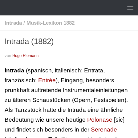
Intrada
/
Musik-Lexikon 1882
Intrada (1882)
von
Hugo Riemann
Intrada
(spanisch, italienisch: Entrata,
französisch:
Entrée
), Eingang, besonders
prunkhaft auftretende Instrumentaleinleitungen
zu älteren Schaustücken (Opern, Festspielen).
Als Tanzstück hatte die Intrada eine ähnliche
Bedeutung wie unsere heutige
Polonäse
[sic]
und findet sich besonders in der
Serenade