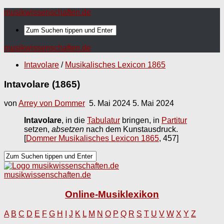
musikwissenschaften.de
musikwissenschaften.de
Intavolare
/
Musikalisches Lexicon 1865
Intavolare (1865)
von
Arrey von Dommer
5. Mai 2024
5. Mai 2024
Intavolare
, in die
Tabulatur
bringen, in
Partitur
setzen,
absetzen
nach dem Kunstausdruck.
[
Dommer Musikalisches Lexicon 1865
, 457]
musikwissenschaften.de
Online-Musiklexikon
A
B
C
D
E
F
G
H
I
J
K
L
M
N
O
P
Q
R
S
T
U
V
W
X
Y
Z