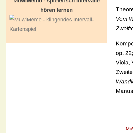
MuwiMemo - spielerisch Intervalle
Theor
hören lernen
Vom W
Zwölft
Kompos
op. 22;
Viola, 
Zweite
Wandl
Manusk
Mu