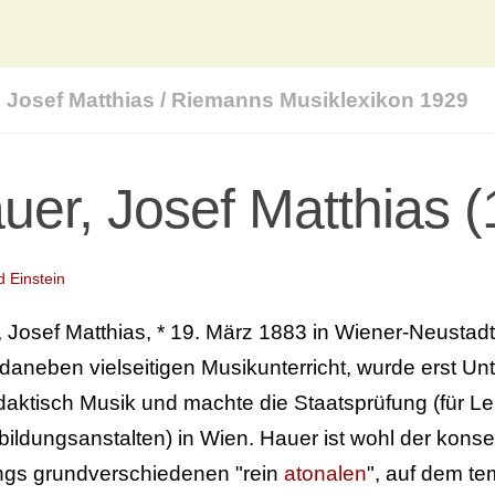
 Josef Matthias
/
Riemanns Musiklexikon 1929
uer, Josef Matthias 
d Einstein
, Josef Matthias, * 19. März 1883 in Wiener-Neustadt
t daneben vielseitigen Musikunterricht, wurde erst U
daktisch Musik und machte die Staatsprüfung (für Le
bildungsanstalten) in Wien. Hauer ist wohl der kons
ings grundverschiedenen "rein
atonalen
", auf dem t