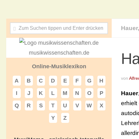
Hauer,
musikwissenschaften.de
Ha
Online-Musiklexikon
von
Alfre
A
B
C
D
E
F
G
H
Hauer
I
J
K
L
M
N
O
P
erhiel
Q
R
S
T
U
V
W
X
autodi
Y
Z
Lehrer
allerd