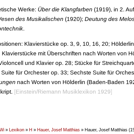
etische Werke:
Über die Klangfarben
(1919), in 2. Au
esen des Musikalischen
(1920);
Deutung des Melo
ontechnik
.
itionen: Klavierstücke op. 3, 9, 10, 16, 20; Hölderlin
 Klavierstücke mit Überschriften nach Worten von Hölde
Violoncell und Klavier op. 28; Stücke für Streichquart
 Suite für Orchester op. 33; Sechste Suite für Orches
ungen
nach Worten von Hölderlin (Baden-Baden 19
ript.
[
Einstein/Riemann Musiklexikon 1929
]
Wi
»
Lexikon
»
H
»
Hauer, Josef Matthias
»
Hauer, Josef Matthias (1