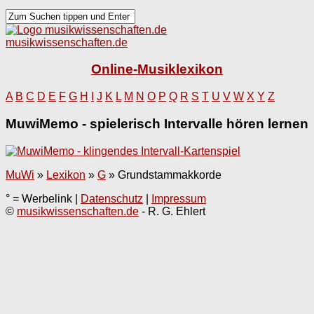
musikwissenschaften.de
Online-Musiklexikon
A
B
C
D
E
F
G
H
I
J
K
L
M
N
O
P
Q
R
S
T
U
V
W
X
Y
Z
MuwiMemo - spielerisch Intervalle hören lernen
MuWi
»
Lexikon
»
G
»
Grundstammakkorde
° = Werbelink |
Datenschutz
|
Impressum
©
musikwissenschaften.de
- R. G. Ehlert