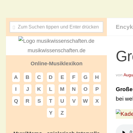
Encyk
musikwissenschaften.de
Gr
Online-Musiklexikon
von
Augu
A
B
C
D
E
F
G
H
Große
I
J
K
L
M
N
O
P
bei we
Q
R
S
T
U
V
W
X
Y
Z