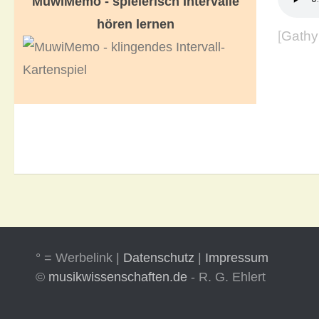
MuwiMemo - spielerisch Intervalle
hören lernen
[
Gathy
° = Werbelink |
Datenschutz
|
Impressum
©
musikwissenschaften.de
- R. G. Ehlert