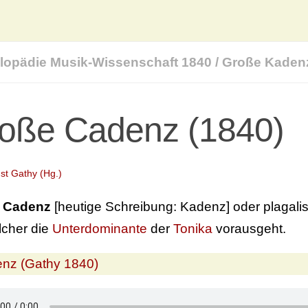
lopädie Musik-Wissenschaft 1840
/
Große Kaden
oße Cadenz (1840)
st Gathy (Hg.)
 Cadenz
[heutige Schreibung: Kadenz] oder plagalis
lcher die
Unterdominante
der
Tonika
vorausgeht.