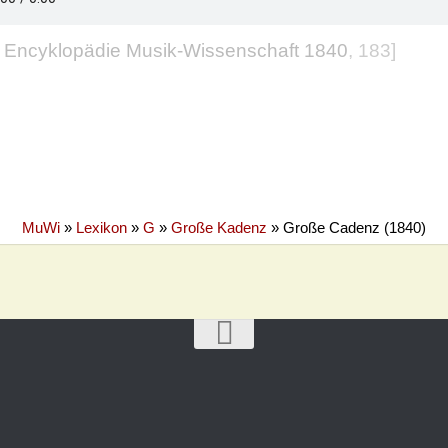
 Encyklopädie Musik-Wissenschaft 1840
, 183]
MuWi
»
Lexikon
»
G
»
Große Kadenz
»
Große Cadenz (1840)