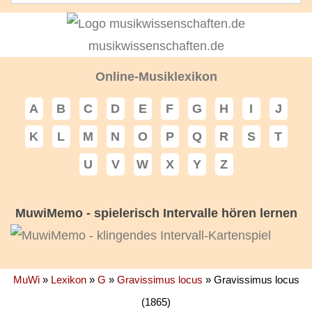
musikwissenschaften.de
Online-Musiklexikon
A
B
C
D
E
F
G
H
I
J
K
L
M
N
O
P
Q
R
S
T
U
V
W
X
Y
Z
MuwiMemo - spielerisch Intervalle hören lernen
MuWi
»
Lexikon
»
G
»
Gravissimus locus
»
Gravissimus locus
(1865)