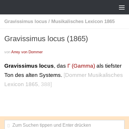
Gravissimus locus
/
Musikalisches Lexicon 1865
Gravissimus locus (1865)
von
Arrey von Dommer
Gravissimus locus
, das
Γ (Gamma)
als tiefster
Ton des alten Systems.
[
Dommer Musikalisches
Lexicon 1865
, 388]