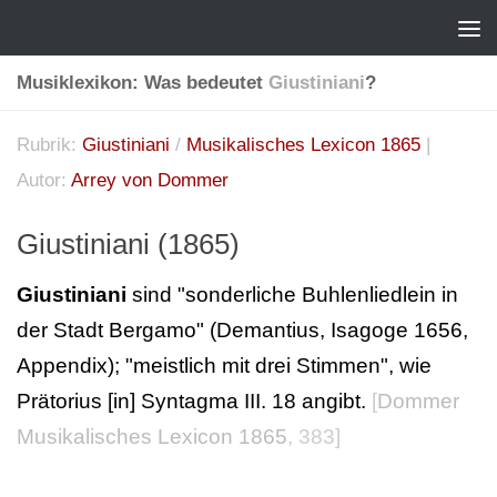
Musiklexikon: Was bedeutet
Giustiniani
?
Rubrik:
Giustiniani
/
Musikalisches Lexicon 1865
|
Autor:
Arrey von Dommer
Giustiniani (1865)
Giustiniani
sind "sonderliche Buhlenliedlein in
der Stadt Bergamo" (Demantius, Isagoge 1656,
Appendix); "meistlich mit drei Stimmen", wie
Prätorius [in] Syntagma III. 18 angibt.
[
Dommer
Musikalisches Lexicon 1865
, 383]