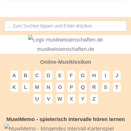
musikwissenschaften.de
Online-Musiklexikon
A
B
C
D
E
F
G
H
I
J
K
L
M
N
O
P
Q
R
S
T
U
V
W
X
Y
Z
MuwiMemo - spielerisch Intervalle hören lernen