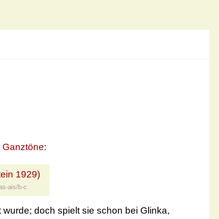
s
Ganztöne
:
as-ais/b-c
wurde; doch spielt sie schon bei Glinka,