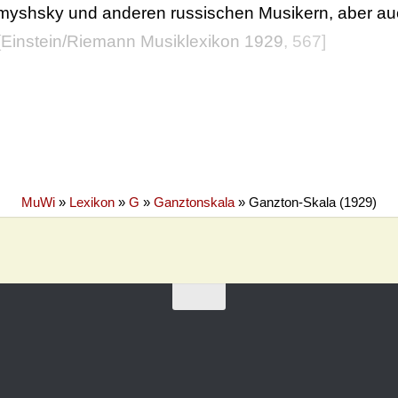
yshsky und anderen russischen Musikern, aber auch
[
Einstein/Riemann Musiklexikon 1929
, 567]
MuWi
»
Lexikon
»
G
»
Ganztonskala
»
Ganzton-Skala (1929)