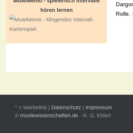
MuwiMemo - spielerisch Intervalle
Dargom
hören lernen
Rolle.
° = Werbelink |
Datenschutz
|
Impressum
©
musikwissenschaften.de
- R. G. Ehlert