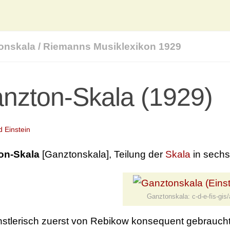
onskala
/
Riemanns Musiklexikon 1929
nzton-Skala (1929)
d Einstein
on-Skala
[Ganztonskala], Teilung der
Skala
in sech
Ganztonskala: c-d-e-fis-gis/
nstlerisch zuerst von Rebikow konsequent gebraucht 