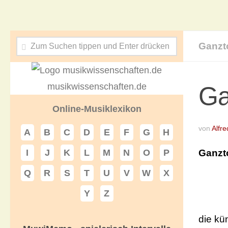
Ganzt
musikwissenschaften.de
Ga
Online-Musiklexikon
von
Alfre
A
B
C
D
E
F
G
H
Ganzt
I
J
K
L
M
N
O
P
Q
R
S
T
U
V
W
X
Y
Z
die kü