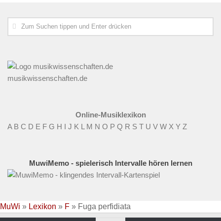
musikwissenschaften.de
Online-Musiklexikon
A
B
C
D
E
F
G
H
I
J
K
L
M
N
O
P
Q
R
S
T
U
V
W
X
Y
Z
MuwiMemo - spielerisch Intervalle hören lernen
MuWi
»
Lexikon
»
F
»
Fuga perfidiata