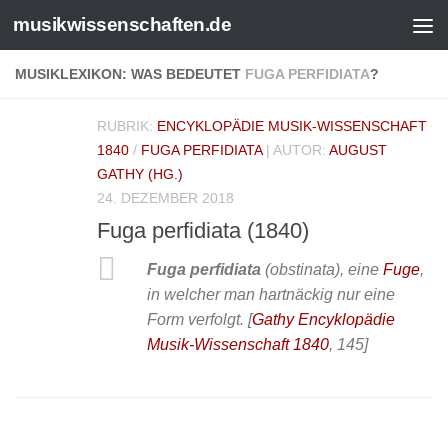
musikwissenschaften.de
MUSIKLEXIKON: WAS BEDEUTET
FUGA PERFIDIATA
?
RUBRIK:
ENCYKLOPÄDIE MUSIK-WISSENSCHAFT
1840
/
FUGA PERFIDIATA
| AUTOR:
AUGUST
GATHY (HG.)
24. DEZEMBER 2018
Fuga perfidiata (1840)
Fuga perfidiata
(obstinata), eine
Fuge
,
in welcher man hartnäckig nur eine
Form verfolgt.
[
Gathy Encyklopädie
Musik-Wissenschaft 1840
, 145]