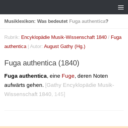
Musiklexikon: Was bedeutet
Fuga authentica
?
Rubrik:
Encyklopädie Musik-Wissenschaft 1840
/
Fuga
authentica
| Autor:
August Gathy (Hg.)
Fuga authentica (1840)
Fuga authentica
, eine
Fuge
, deren Noten
aufwärts gehen.
[
Gathy Encyklopädie Musik-
Wissenschaft 1840
, 145]