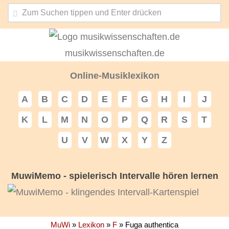
musikwissenschaften.de
Online-Musiklexikon
A
B
C
D
E
F
G
H
I
J
K
L
M
N
O
P
Q
R
S
T
U
V
W
X
Y
Z
MuwiMemo - spielerisch Intervalle hören lernen
MuWi
»
Lexikon
»
F
»
Fuga authentica