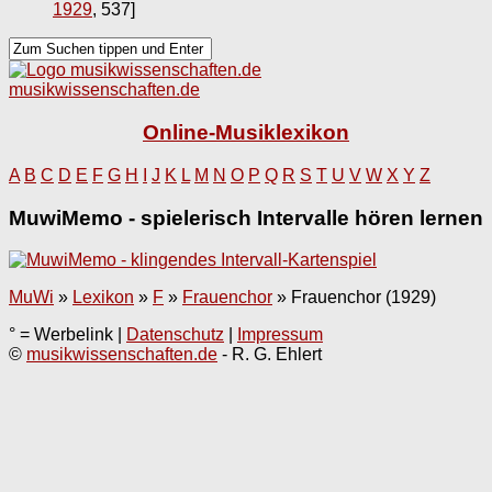
1929
, 537]
musikwissenschaften.de
Online-Musiklexikon
A
B
C
D
E
F
G
H
I
J
K
L
M
N
O
P
Q
R
S
T
U
V
W
X
Y
Z
MuwiMemo - spielerisch Intervalle hören lernen
MuWi
»
Lexikon
»
F
»
Frauenchor
»
Frauenchor (1929)
° = Werbelink |
Datenschutz
|
Impressum
©
musikwissenschaften.de
- R. G. Ehlert