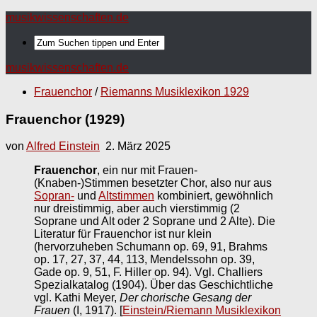
musikwissenschaften.de
musikwissenschaften.de
Frauenchor
/
Riemanns Musiklexikon 1929
Frauenchor (1929)
von
Alfred Einstein
2. März 2025
Frauenchor
, ein nur mit Frauen-
(Knaben-)Stimmen besetzter Chor, also nur aus
Sopran-
und
Altstimmen
kombiniert, gewöhnlich
nur dreistimmig, aber auch vierstimmig (2
Soprane und Alt oder 2 Soprane und 2 Alte). Die
Literatur für Frauenchor ist nur klein
(hervorzuheben Schumann op. 69, 91, Brahms
op. 17, 27, 37, 44, 113, Mendelssohn op. 39,
Gade op. 9, 51, F. Hiller op. 94). Vgl. Challiers
Spezialkatalog (1904). Über das Geschichtliche
vgl. Kathi Meyer,
Der chorische Gesang der
Frauen
(I, 1917).
[
Einstein/Riemann Musiklexikon