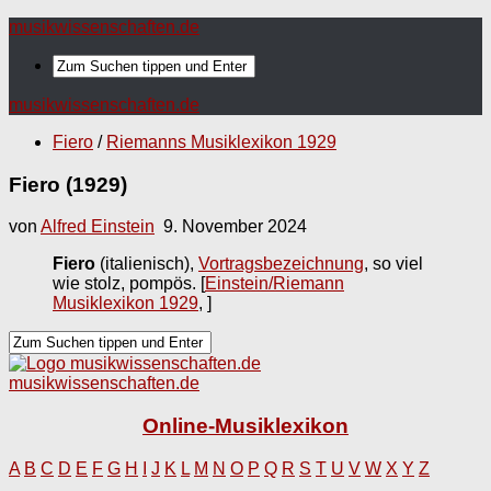
musikwissenschaften.de
musikwissenschaften.de
Fiero
/
Riemanns Musiklexikon 1929
Fiero (1929)
von
Alfred Einstein
9. November 2024
Fiero
(italienisch),
Vortragsbezeichnung
, so viel
wie stolz, pompös.
[
Einstein/Riemann
Musiklexikon 1929
, ]
musikwissenschaften.de
Online-Musiklexikon
A
B
C
D
E
F
G
H
I
J
K
L
M
N
O
P
Q
R
S
T
U
V
W
X
Y
Z