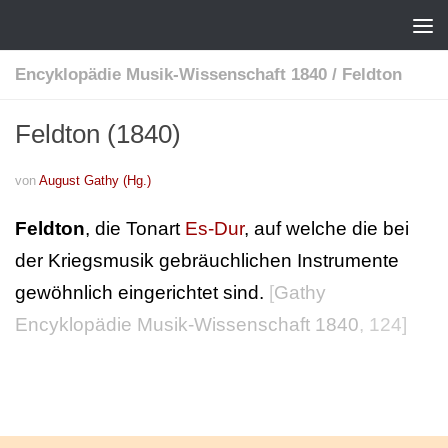
Encyklopädie Musik-Wissenschaft 1840
/
Feldton
Feldton (1840)
von
August Gathy (Hg.)
Feldton
, die Tonart
Es-Dur
, auf welche die bei
der Kriegsmusik gebräuchlichen Instrumente
gewöhnlich eingerichtet sind.
[
Gathy
Encyklopädie Musik-Wissenschaft 1840
, 124]