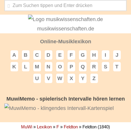
musikwissenschaften.de
Online-Musiklexikon
A
B
C
D
E
F
G
H
I
J
K
L
M
N
O
P
Q
R
S
T
U
V
W
X
Y
Z
MuwiMemo - spielerisch Intervalle hören lernen
MuWi
»
Lexikon
»
F
»
Feldton
»
Feldton (1840)