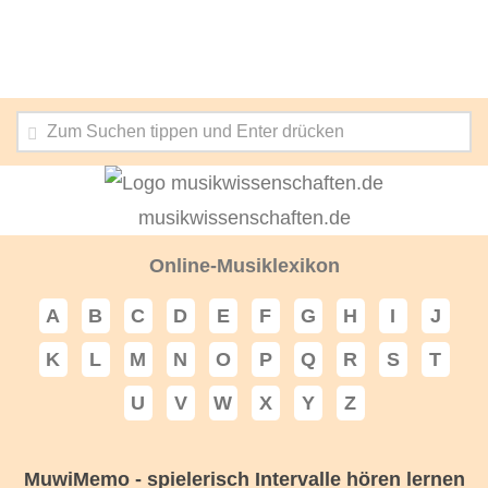
musikwissenschaften.de
Online-Musiklexikon
A
B
C
D
E
F
G
H
I
J
K
L
M
N
O
P
Q
R
S
T
U
V
W
X
Y
Z
MuwiMemo - spielerisch Intervalle hören lernen