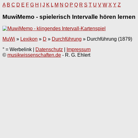
A
B
C
D
E
F
G
H
I
J
K
L
M
N
O
P
Q
R
S
T
U
V
W
X
Y
Z
MuwiMemo - spielerisch Intervalle hören lernen
MuWi
»
Lexikon
»
D
»
Durchführung
»
Durchführung (1879)
° = Werbelink |
Datenschutz
|
Impressum
©
musikwissenschaften.de
- R. G. Ehlert